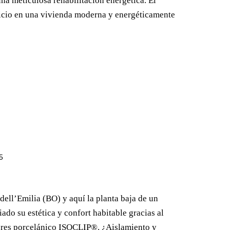
na meticulosa rehabilitación energética. El
ificio en una vivienda moderna y energéticamente
5
ell’Emilia (BO) y aquí la planta baja de un
ado su estética y confort habitable gracias al
gres porcelánico ISOCLIP®. ¿Aislamiento y