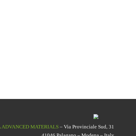
 ADVANCED MATERIALS
– Via Provinciale Sud, 31
41046 Palagano – Modena – Italy