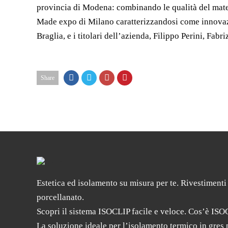
provincia di Modena: combinando le qualità del mater
Made expo di Milano caratterizzandosi come innovazio
Braglia, e i titolari dell’azienda, Filippo Perini, Fab
Share
Estetica ed isolamento su misura per te. Rivestimenti
porcellanato.
Scopri il sistema ISOCLIP facile e veloce. Cos’è ISO
La soluzione ideale per l’isolamento termico in gres 