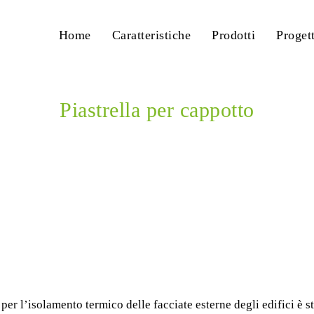
Home
Caratteristiche
Prodotti
Progett
Piastrella per cappotto
Home
News
Piastrella per cappotto
per l’isolamento termico delle facciate esterne degli edifici è s