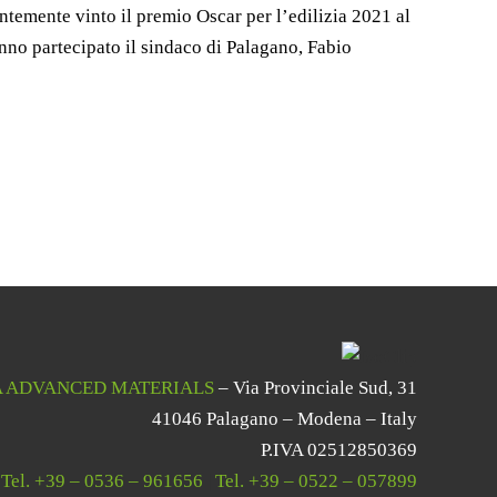
temente vinto il premio Oscar per l’edilizia 2021 al
nno partecipato il sindaco di Palagano, Fabio
 ADVANCED MATERIALS
– Via Provinciale Sud, 31
41046 Palagano – Modena – Italy
P.IVA 02512850369
Tel.
+39 – 0536 – 961656
|
Tel.
+39 – 0522 – 057899