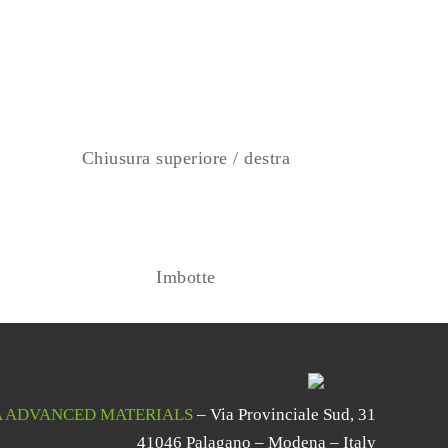
Chiusura superiore / destra
Imbotte
 ADVANCED MATERIALS
– Via Provinciale Sud, 31
41046 Palagano – Modena – Italy