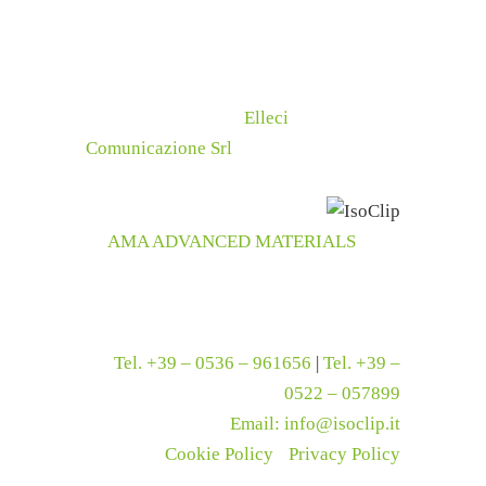
veloce. Cos’è ISOCLIP ?
La soluzione ideale per l’isolamento
termico in gres porcellanato.
© Copyright 2025 –
Elleci
Comunicazione Srl
AMA ADVANCED MATERIALS
– Via
Provinciale Sud, 31
41046 Palagano – Modena – Italy
P.IVA 02512850369
Tel.
+39 – 0536 – 961656
|
Tel.
+39 –
0522 – 057899
Email:
info@isoclip.it
Cookie Policy
-
Privacy Policy