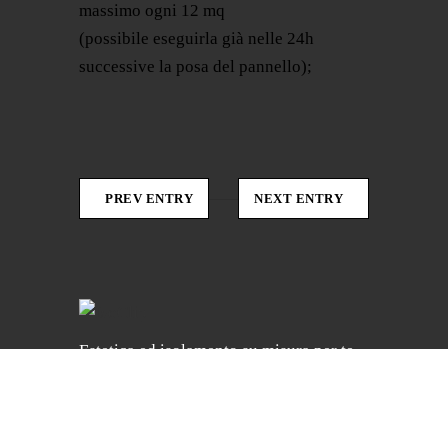
massimo ogni 12 mq
(possibile eseguirla già nelle 24h
successive la posa del pannello);
PREV ENTRY
NEXT ENTRY
Estetica ed isolamento su misura per te.
Rivestimenti a cappotto in gres
porcellanato.
Scopri il sistema ISOCLIP facile e